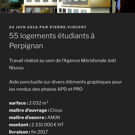
PUBLIÉ
24 JUIN 2016
PAR
PIERRE-VINCENT
LE
55 logements étudiants à
Perpignan
Travail réalisé au sein de l’Agence Méridionale Joël
Nissou
Aide ponctuelle sur divers éléments graphiques pour
les rendus des phases APD et PRO
surface :
2 032 m²
maitre d’ouvrage :
Clous
maitre d’oeuvre :
AMJN
montant :
2 331 000 € HT
livraison :
fin 2017