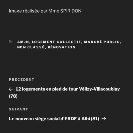
Image réalisée par Mme SPIRIDON
CATÉGORIES
AMJN
,
LOGEMENT COLLECTIF
,
MARCHÉ PUBLIC
,
NON CLASSÉ
,
RÉNOVATION
Navigation
Article
PRÉCÉDENT
de
précédent
12 logements en pied de tour Vélizy-Villacoublay
l’article
(78)
Article
SUIVANT
suivant
Le nouveau siège social d’ERDF à Albi (81)