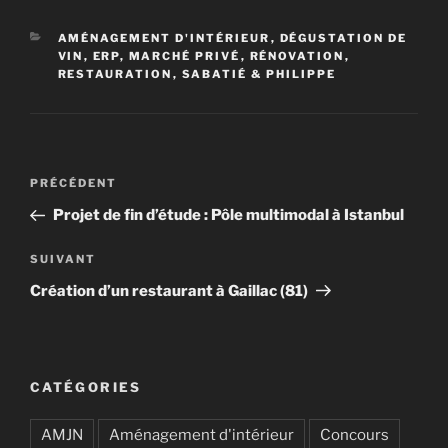
CATÉGORIES
AMÉNAGEMENT D'INTÉRIEUR
,
DÉGUSTATION DE
VIN
,
ERP
,
MARCHÉ PRIVÉ
,
RÉNOVATION
,
RESTAURATION
,
SABATIÉ & PHILIPPE
Navigation
Article
PRÉCÉDENT
de
précédent
Projet de fin d’étude : Pôle multimodal à Istanbul
l’article
Article
SUIVANT
suivant
Création d’un restaurant à Gaillac (81)
CATÉGORIES
AMJN
Aménagement d'intérieur
Concours