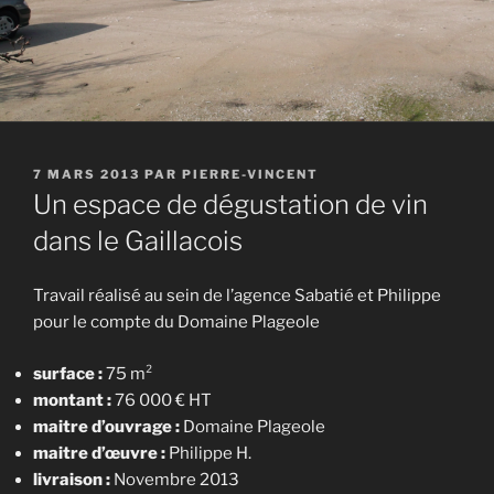
PUBLIÉ
7 MARS 2013
PAR
PIERRE-VINCENT
LE
Un espace de dégustation de vin
dans le Gaillacois
Travail réalisé au sein de l’agence Sabatié et Philippe
pour le compte du Domaine Plageole
surface :
75 m²
montant :
76 000 € HT
maitre d’ouvrage :
Domaine Plageole
maitre d’œuvre :
Philippe H.
livraison :
Novembre 2013