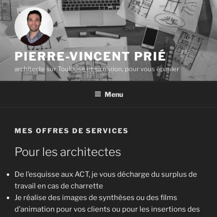
Aller
au
contenu
principal
PIERRE-VINCENT PRIÉ
architecte sur Toulouse et sa région, pour vous épauler
Menu
MES OFFRES DE SERVICES
Pour les architectes
De l’esquisse aux ACT, je vous décharge du surplus de
travail en cas de charrette
Je réalise des images de synthèses ou des films
d’animation pour vos clients ou pour les insertions des